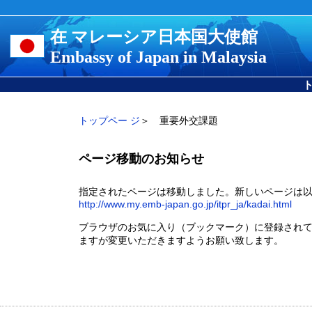
在 マレーシア日本国大使館
Embassy of Japan in Malaysia
トップペー ジ
＞ 重要外交課題
ページ移動のお知らせ
指定されたページは移動しました。新しいページは
http://www.my.emb-japan.go.jp/itpr_ja/kadai.html
ブラウザのお気に入り（ブックマーク）に登録され
ますが変更いただきますようお願い致します。