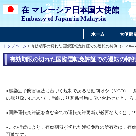
在 マレーシア日本国大使館
Embassy of Japan in Malaysia
ホーム
大使館
トップページ
> 有効期限の切れた国際運転免許証での運転の特例（2020年6
有効期限の切れた国際運転免許証での運転の特例（2
●感染症予防管理法に基づく規制である活動制限令（MCO），条
の取り扱いについて，当館より関係当局に問い合わせたところ
●国際運転免許証を含む全ての運転免許更新が必要な人々は，19
●この措置により，
有効期限が切れた運転免許の所有者は，有
可能
です。