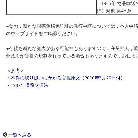
・1965年 物品輸
許）規則 第4A条
●なお，新たな国際運転免許証の発行申請については，本人申
のウェブサイトをご確認ください。
●今後も新たな発表がある可能性もありますので，在留邦人，
州政府が独自の規制を行っている場合もありますので，お住ま
＜参考＞
・本件の取り扱いにかかる官報原文（2020年3月26日付）
・1987年道路交通法
一覧へ戻る