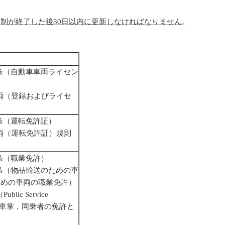
規制が終了した後
30
日以内に更新しなければなりません
。
5条（自動車車両ライセン
車両（登録およびライセ
6条（運転免許証）
車両（運転免許証）規則
6条（職業免許）
7条（物品輸送のための車
ための車両の職業免許）
lic Service
手，車掌，同乗者の免許と