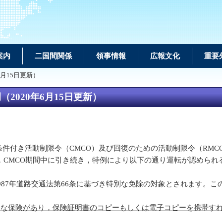
案内
二国間関係
領事情報
広報文化
重要
月15日更新）
020年6月15日更新）
件付き活動制限令（CMCO）及び回復のための活動制限令（RMC
，CMCO期間中に引き続き，特例により以下の通り運転が認められ
87年道路交通法第66条に基づき特別な免除の対象とされます。この措
効な保険があり，保険証明書のコピーもしくは電子コピーを携帯す