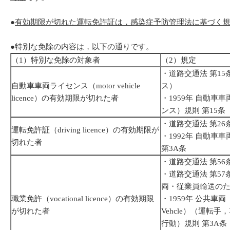
●
有効期限が切れた運転免許証は，感染症予防管理法に基づく
●特別な免除の内容は，以下の通りです。
（1）特別な免除の対象者
（2）規定
・道路交通法 第1
自動車車両ライセンス（motor vehicle
ス）
licence）の有効期限が切れた者
・1959年 自動車
ンス）規則 第15条
・道路交通法 第2
運転免許証（driving licence）の有効期限が
・1992年 自動車
切れた者
第3A条
・道路交通法 第5
・道路交通法 第5
両・従業員輸送の
職業免許（vocational licence）の有効期限
・1959年 公共車両（Pub
が切れた者
Vehcle）（運転
行動）規則 第3A条