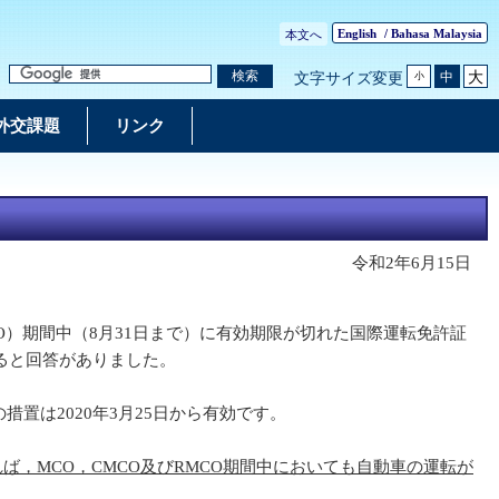
English
/
Bahasa Malaysia
本文へ
大
検索
中
文字サイズ変更
小
外交課題
リンク
令和2年6月15日
O）期間中（8月31日まで）に有効期限が切れた国際運転免許証
ると回答がありました。
置は2020年3月25日から有効です。
れば，
MCO
，CMCO
及びRMCO
期間中においても自動車の運転が