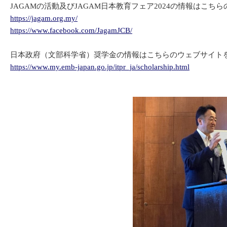
JAGAMの活動及びJAGAM日本教育フェア2024の情報はこ
https://jagam.org.my/
https://www.facebook.com/JagamJCB/
日本政府（文部科学省）奨学金の情報はこちらのウェブサイト
https://www.my.emb-japan.go.jp/itpr_ja/scholarship.html