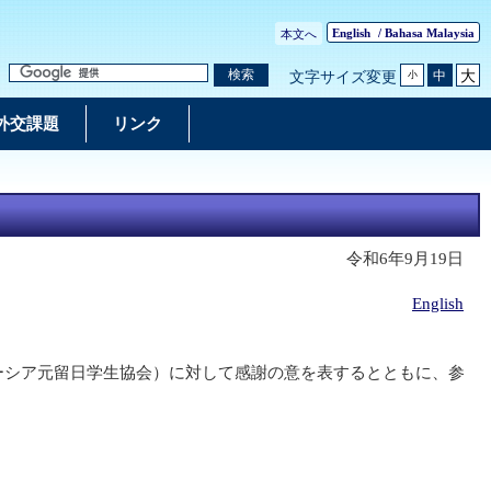
English
/
Bahasa Malaysia
本文へ
大
検索
中
文字サイズ変更
小
外交課題
リンク
令和6年9月19日
English
マレーシア元留日学生協会）に対して感謝の意を表するとともに、参