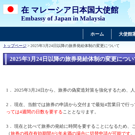
在 マレーシア日本国大使館
Embassy of Japan in Malaysia
ホーム
大使館
トップページ
> 2025年3月24日以降の旅券発給体制の変更について
2025年3月24日以降の旅券発給体制の変更につい
1．
 2025
年3月24日から、旅券の偽変造対策を強化するため、
2．
現在、当館では旅券の申請から交付まで最短4営業日で行っ
っては4週間の日数を要する
こととなります。
3．
現在と比べて旅券の発給に時間を要することになるため、
（
旅券の残存有効期間が1年未満の場合に切替申請が可能です
。