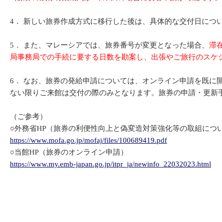
4．
新しい旅券作成方式に移行した後は、具体的な交付日につ
5．
また、マレーシアでは、旅券番号が変更となった場合、
滞
局事務局での手続に要する日数を勘案し、出張やご旅行のスケ
6．
なお、旅券の発給申請については、オンライン申請を既に
ない限りご来館は交付の際のみとなります。旅券の申請・更新
（ご参考）
○外務省HP（旅券の利便性向上と偽変造対策強化等の取組につ
https://www.mofa.go.jp/mofaj/files/100689419.pdf
○当館HP（旅券のオンライン申請）
https://www.my.emb-japan.go.jp/itpr_ja/newinfo_22032023.html