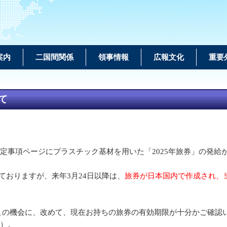
案内
二国間関係
領事情報
広報文化
重要
て
人定事項ページにプラスチック基材を用いた「2025年旅券」の発給
ておりますが、来年3月24日以降は、
旅券が日本国内で作成され、
この機会に、改めて、現在お持ちの旅券の有効期限が十分かご確認
）。