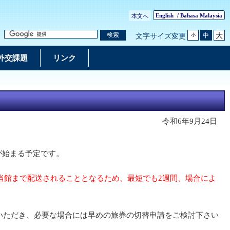
English
/
Bahasa Malaysia
本文へ
大
検索
中
文字サイズ変更
小
外交課題
リンク
令和6年9月24日
が始まる予定です。
当館まで配送されることとなるため、最短でも2週間、場合によ
いただき、必要な場合には早めの旅券の切替申請をご検討下さい