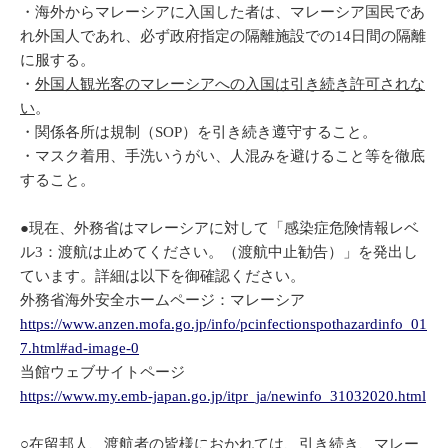
・海外からマレーシアに入国した者は、マレーシア国民であ
れ外国人であれ、必ず政府指定の隔離施設での14日間の隔離
に服する。
・
外国人観光客のマレーシアへの入国は引き続き許可されな
い
。
・関係各所は規制（SOP）を引き続き遵守すること。
・マスク着用、手洗いうがい、人混みを避けること等を徹底
すること。
●現在、外務省はマレーシアに対して「感染症危険情報レベ
ル3：渡航は止めてください。（渡航中止勧告）」を発出し
ています。詳細は以下を御確認ください。
外務省海外安全ホームページ：マレーシア
https://www.anzen.mofa.go.jp/info/pcinfectionspothazardinfo_01
7.html#ad-image-0
当館ウェブサイトページ
https://www.my.emb-japan.go.jp/itpr_ja/newinfo_31032020.html
○在留邦人、渡航者の皆様におかれては、引き続き、マレー