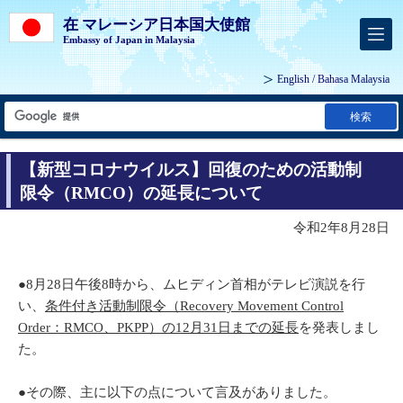
在 マレーシア日本国大使館
Embassy of Japan in Malaysia
English
/
Bahasa Malaysia
検索
【新型コロナウイルス】回復のための活動制
限令（RMCO）の延長について
令和2年8月28日
●8月28日午後8時から、ムヒディン首相がテレビ演説を行
い、
条件付き活動制限令（Recovery Movement Control
Order：RMCO、PKPP）の12月31日までの延長
を発表しまし
た。
●その際、主に以下の点について言及がありました。