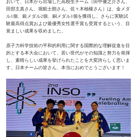
おいて、日本から出場した高校生チーム（田中優之介さん、
田部主真さん、堀航士朗さん、佐々木柚榎さん）は、金メダ
ル1個、銀メダル2個、銅メダル1個を獲得し、さらに実験試
験最高得点賞および最優秀女性選手賞も受賞するという、目
覚ましい成果を収めました。
原子力科学技術の平和的利用に関する国際的な理解促進を目
的とする本大会において、若い世代がその知識と努力を発揮
し、素晴らしい成果を挙げられたことを大変誇らしく思いま
す。日本チームの皆さん、本当におめでとうございます！