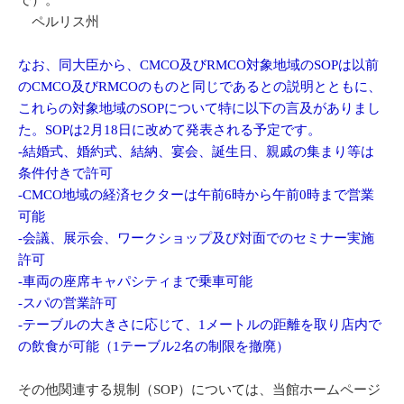
で）。
ペルリス州
なお、同大臣から、CMCO及びRMCO対象地域のSOPは以前
のCMCO及びRMCOのものと同じであるとの説明とともに、
これらの対象地域のSOPについて特に以下の言及がありまし
た。SOPは2月18日に改めて発表される予定です。
-結婚式、婚約式、結納、宴会、誕生日、親戚の集まり等は
条件付きで許可
-CMCO地域の経済セクターは午前6時から午前0時まで営業
可能
-会議、展示会、ワークショップ及び対面でのセミナー実施
許可
-車両の座席キャパシティまで乗車可能
-スパの営業許可
-テーブルの大きさに応じて、1メートルの距離を取り店内で
の飲食が可能（1テーブル2名の制限を撤廃）
その他関連する規制（SOP）については、当館ホームページ