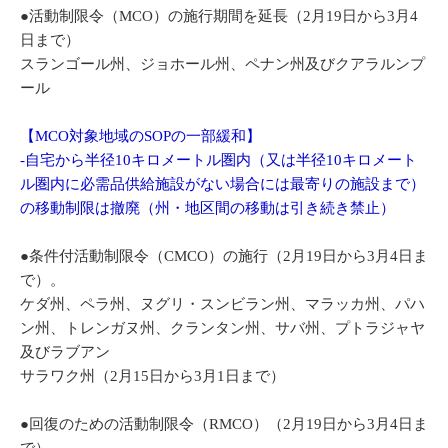
●活動制限令（MCO）の施行期間を延長（2月19日から3月4
日まで）
スランゴール州、ジョホール州、ペナン州及びクアラルンプ
ール
【MCO対象地域のSOPの一部緩和】
-自宅から半径10キロメートル圏内（又は半径10キロメート
ル圏内に必需品供給施設がない場合には最寄りの施設まで）
の移動制限は撤廃（州・地区間の移動は引き続き禁止）
●条件付活動制限令（CMCO）の施行（2月19日から3月4日ま
で）。
ケダ州、ペラ州、ヌグリ・スンビラン州、マラッカ州、パハ
ン州、トレンガヌ州、クランタン州、サバ州、プトラジャヤ
及びラブアン
サラワク州（2月15日から3月1日まで）
●回復のための活動制限令（RMCO）（2月19日から3月4日ま