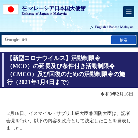
在 マレーシア日本国大使館
Embassy of Japan in Malaysia
English
/
Bahasa Malaysia
検索
【新型コロナウイルス】活動制限令
（MCO）の延長及び条件付き活動制限令
（CMCO）及び回復のための活動制限令の施
行（2021年3月4日まで）
令和3年2月16日
2月16日、イスマイル・サブリ上級大臣兼国防大臣は、記者
会見を行い、以下の内容を政府として決定したことを発表し
ました。