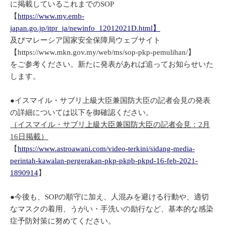
に掲載しているこれまでのSOP
【
https://www.my.emb-
japan.go.jp/itpr_ja/newinfo_12012021D.html】
及びマレーシア国家安全保障局ウェブサイト
【https://www.mkn.gov.my/web/ms/sop-pkp-pemulihan/】
をご参考ください。新たに発表があれば追ってお知らせいた
します。
●イスマイル・サブリ上級大臣兼国防大臣の記者会見の発表
の詳細については以下を御確認ください。
（イスマイル・サブリ上級大臣兼国防大臣の記者会見：2月
16日掲載）
【
https://www.astroawani.com/video-terkini/sidang-media-
perintah-kawalan-pergerakan-pkp-pkpb-pkpd-16-feb-2021-
1890914
】
●今後も、SOPの順守に加え、人混みを避ける行動や、適切
なマスクの着用、うがい・手洗いの励行など、基本的な感染
症予防対策に努めてください。