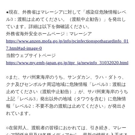
●現在、外務省はマレーシアに対して「感染症危険情報レベ
ル3：渡航は止めてください。（渡航中止勧告）」を発出し
ています。詳細は以下を御確認ください。
外務省海外安全ホームページ：マレーシア
https://www.anzen.mofa.go.jp/info/pcinfectionspothazardinfo_01
7.html#ad-image-0
当館ウェブサイトページ
https://www.my.emb-japan.go.jp/itpr_ja/newinfo_31032020.html
○また、サバ州東海岸のうち、サンダカン、ラハ・ダトゥ、
クナ及びセンポルナ周辺地域に危険情報「レベル3：渡航は
止めてください（渡航中止勧告）」が、サバ州東海岸のうち
上記「レベル3」発出以外の地域（タワウを含む）に危険情
報「レベル2：不要不急の渡航は止めてください」が発出さ
れています。
○在留邦人、渡航者の皆様におかれては、引き続き、マレー