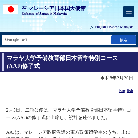
在 マレーシア日本国大使館
Embassy of Japan in Malaysia
English
/
Bahasa Malaysia
検索
マラヤ大学予備教育部日本留学特別コース
(AAJ)修了式
令和8年2月20日
English
2月5日、二瓶公使は、マラヤ大学予備教育部日本留学特別コ
ース(AAJ)の修了式に出席し、祝辞を述べました。
AAJは、マレーシア政府派遣の東方政策留学生のうち、主に