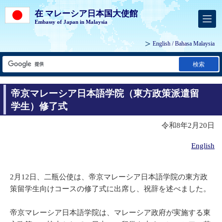
在 マレーシア日本国大使館
Embassy of Japan in Malaysia
English
/
Bahasa Malaysia
検索
帝京マレーシア日本語学院（東方政策派遣留
学生）修了式
令和8年2月20日
English
2月12日、二瓶公使は、帝京マレーシア日本語学院の東方政
策留学生向けコースの修了式に出席し、祝辞を述べました。
帝京マレーシア日本語学院は、マレーシア政府が実施する東