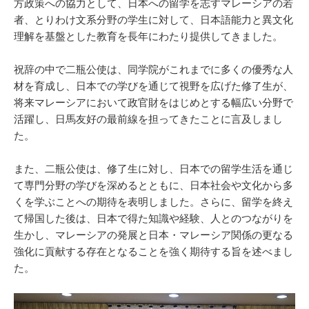
方政策への協力として、日本への留学を志すマレーシアの若
者、とりわけ文系分野の学生に対して、日本語能力と異文化
理解を基盤とした教育を長年にわたり提供してきました。
祝辞の中で二瓶公使は、同学院がこれまでに多くの優秀な人
材を育成し、日本での学びを通じて視野を広げた修了生が、
将来マレーシアにおいて政官財をはじめとする幅広い分野で
活躍し、日馬友好の最前線を担ってきたことに言及しまし
た。
また、二瓶公使は、修了生に対し、日本での留学生活を通じ
て専門分野の学びを深めるとともに、日本社会や文化から多
くを学ぶことへの期待を表明しました。さらに、留学を終え
て帰国した後は、日本で得た知識や経験、人とのつながりを
生かし、マレーシアの発展と日本・マレーシア関係の更なる
強化に貢献する存在となることを強く期待する旨を述べまし
た。