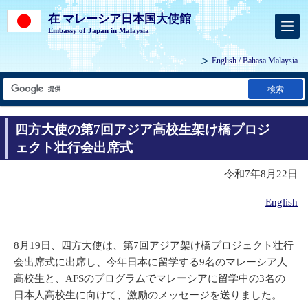
在 マレーシア日本国大使館
Embassy of Japan in Malaysia
English
/
Bahasa Malaysia
検索
四方大使の第7回アジア高校生架け橋プロジ
ェクト壮行会出席式
令和7年8月22日
English
8月19日、四方大使は、第7回アジア架け橋プロジェクト壮行
会出席式に出席し、今年日本に留学する9名のマレーシア人
高校生と、AFSのプログラムでマレーシアに留学中の3名の
日本人高校生に向けて、激励のメッセージを送りました。