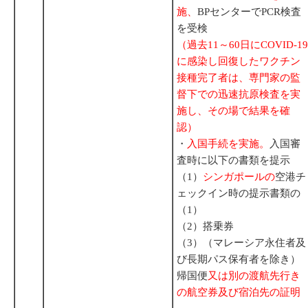
施、
BPセンターでPCR検査
を受検
（過去11～60日にCOVID-19
に感染し回復したワクチン
接種完了者は、専門家の監
督下での迅速抗原検査を実
施し、その場で結果を確
認）
・
入国手続を実施。
入国審
査時に以下の書類を提示
（1）
シンガポールの
空港チ
ェックイン時の提示書類の
（1）
（2）搭乗券
（3）（マレーシア永住者及
び長期パス保有者を除き）
帰国便
又は別の渡航先行き
の航空券及び宿泊先の証明