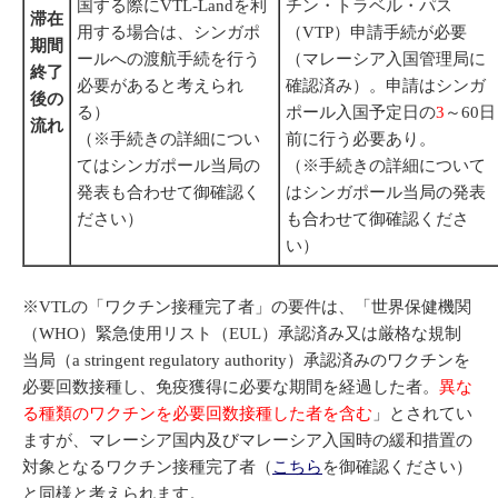
国する際にVTL-Landを利
チン・トラベル・パス
滞在
用する場合は、シンガポ
（VTP）申請手続が必要
期間
ールへの渡航手続を行う
（マレーシア入国管理局に
終了
必要があると考えられ
確認済み）。申請はシンガ
後の
る）
ポール入国予定日の
3
～60日
流れ
（※手続きの詳細につい
前に行う必要あり。
てはシンガポール当局の
（※手続きの詳細について
発表も合わせて御確認く
はシンガポール当局の発表
ださい）
も合わせて御確認くださ
い）
※VTLの「ワクチン接種完了者」の要件は、「世界保健機関
（WHO）緊急使用リスト（EUL）承認済み又は厳格な規制
当局（a stringent regulatory authority）承認済みのワクチンを
必要回数接種し、免疫獲得に必要な期間を経過した者。
異な
る種類のワクチンを必要回数接種した者を含む
」とされてい
ますが、マレーシア国内及びマレーシア入国時の緩和措置の
対象となるワクチン接種完了者（
こちら
を御確認ください）
と同様と考えられます。