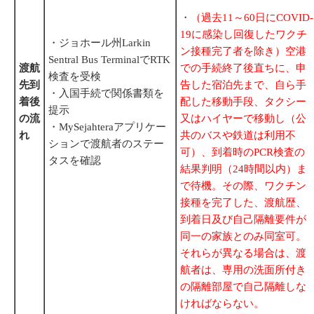
・
（過去11～60日にCOVID-
19に感染し回復したワクチ
・ジョホール州Larkin
ン接種完了者を除き）空港
Sentral Bus TerminalでRTK
渡航
での手続終了後直ちに、申
検査を受検
先到
告した宿泊先まで、自ら手
・入国手続で関係書類を
着後
配した移動手段、タクシー
提示
の流
又はハイヤーで移動し（公
・MySejahteraアプリケー
れ
共のバスや鉄道は利用不
ションで渡航者のステー
可）、到着時のPCR検査の
タスを確認
結果判明（24時間以内）ま
で待機。その際、ワクチン
接種を完了した、渡航歴、
到着日及び自己隔離要件が
同一の家族とのみ同室可。
それらが異なる場合は、渡
航者は、専用の洗面所付き
の隔離部屋で自己隔離しな
ければならない。