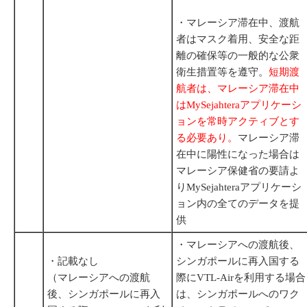
・マレーシア滞在中、渡航
者はマスク着用、安全な距
離の確保等の一般的な公衆
衛生措置等を遵守。
短期渡
航者は、マレーシア滞在中
はMySejahteraアプリケーシ
ョンを常時アクティブとす
る必要あり。
マレーシア滞
在中に陽性になった場合は
マレーシア保健省の要請よ
りMySejahteraアプリケーシ
ョン内の全てのデータを提
供
・マレーシアへの渡航後、
・記載なし
シンガポールに再入国する
（マレーシアへの渡航
際にVTL-Airを利用する場合
後、シンガポールに再入
は、シンガポールへのワク