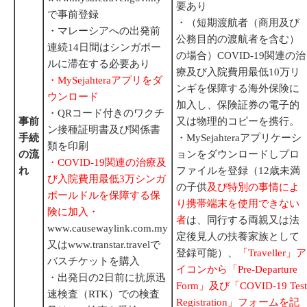
要あり
で事前登録
・（短期渡航者（商用及び
・マレーシアへの出発前
公務目的の渡航者を含む）
連続14日間はシンガポー
の場合）COVID-19関連の治
ルに滞在する必要あり
療及び入院費用最低10万リ
・MySejahteraアプリをダ
ンギを保障する海外保険に
ウンロード
加入し、保険証券の電子的
・QRコード付きのワクチ
事前
又は物理的コピーを携行。
ン接種証明書及び関係書
手続
・MySejahteraアプリケーシ
類を印刷
の流
ョンをダウンロードしプロ
・COVID-19関連の治療及
れ
ファイルを登録（12歳未満
び入院費用最低3万シンガ
の子供
及び特別の事情によ
ポールドルを保障する保
り携帯端末を使用できない
険に加入・
者
は、同行する両親又は法
www.causewaylink.com.my
定後見人の扶養家族として
又はwww.transtar.travelで
登録可能）、
「Traveller」ア
バスチケットを購入
イコンから「Pre-Departure
・出発日の2日前に抗原迅
Form」及び「COVID-19 Test
速検査（RTK）での検査
Registration」フォームを記