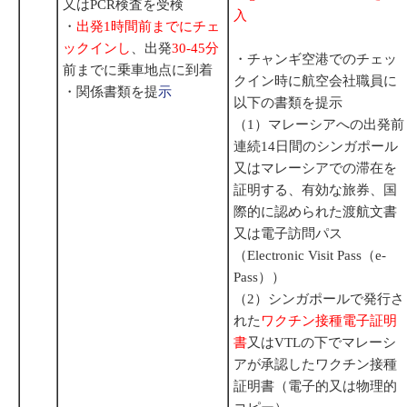
又はPCR検査を受検
入
・
出発1時間前までにチェ
ックインし
、出発
30-45分
・チャンギ空港でのチェッ
前までに乗車地点に到着
クイン時に航空会社職員に
・関係書類を提
示
以下の書類を提示
（1）マレーシアへの出発前
連続14日間のシンガポール
又はマレーシアでの滞在を
証明する、有効な旅券、国
際的に認められた渡航文書
又は電子訪問パス
（Electronic Visit Pass（e-
Pass））
（2）シンガポールで発行さ
れた
ワクチン接種電子証明
書
又はVTLの下でマレーシ
アが承認したワクチン接種
証明書（電子的又は物理的