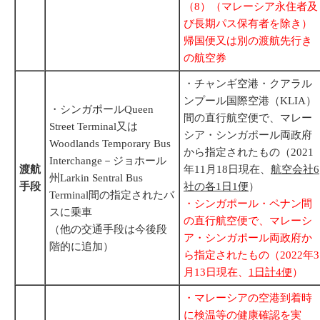
（8）（マレーシア永住者及
び長期パス保有者を除き）
帰国便又は別の渡航先行き
の航空券
・チャンギ空港・クアラル
ンプール国際空港（KLIA）
・シンガポールQueen
間の直行航空便で、マレー
Street Terminal又は
シア・シンガポール両政府
Woodlands Temporary Bus
から指定されたもの（2021
Interchange－ジョホール
渡航
年11月18日現在、
航空会社6
州Larkin Sentral Bus
手段
社の各1日1便
）
Terminal間の指定されたバ
・シンガポール・ペナン間
スに乗車
の直行航空便で、マレーシ
（他の交通手段は今後段
ア・シンガポール両政府か
階的に追加）
ら指定されたもの（2022年3
月13日現在、
1日計4便
）
・マレーシアの空港到着時
に検温等の健康確認を実