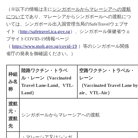
（※以下の情報は主に
シンガポールからマレーシアへの渡航
について
であり、マレーシアからシンガポールへの渡航につ
いては、シンガポール出入国管理当局のSafeTravelウェブサ
イト（
http://safetravel.ica.gov.sg
）、シンガポール保健省ウェ
ブサイトCOVID-19情報ページ
（
https://www.moh.gov.sg/covid-19
）等のシンガポール関係
省庁の発表を御確認ください。）
陸路ワクチン・トラベ
空路ワクチン・トラベル・
枠組
ル・レーン（Vaccinated
レーン
み名
Travel Lane-Land、VTL-
（Vaccinated Travel Lane by
称
Land）
air、VTL-Air）
渡航
元・
シンガポールからマレーシアへの渡航
渡航
先
・マレーシア又はシンガ