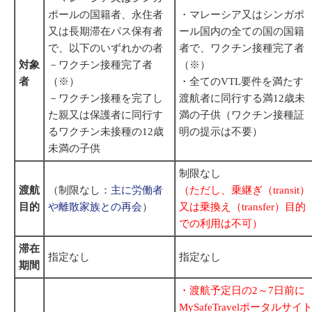
ポールの国籍者、永住者
・マレーシア又はシンガポ
又は長期滞在パス保有者
ール国内の全ての国の国籍
で、以下のいずれかの者
者で、ワクチン接種完了者
対象
－ワクチン接種完了者
（※）
者
（※）
・全てのVTL要件を満たす
－ワクチン接種を完了し
渡航者に同行する満12歳未
た親又は保護者に同行す
満の子供（ワクチン接種証
るワクチン未接種の12歳
明の提示は不要）
未満の子供
制限なし
渡航
（制限なし
：主に労働者
（ただし、乗継ぎ（transit）
目的
や離散家族との再会
）
又は乗換え（transfer）目的
での利用は不可）
滞在
指定なし
指定なし
期間
・渡航予定日の2～7日前に
MySafeTravelポータルサイ