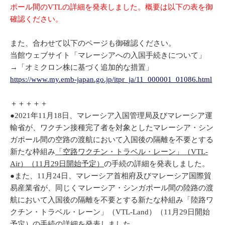
ポール間のVTLの詳細を発表しました。概要は以下の表を御
確認ください。
また、合わせて以下のページも御確認ください。
当館ウェブサイト「マレーシアへの入国手続きについて」
→「オミクロン株に基づく追加的な措置」
https://www.my.emb-japan.go.jp/itpr_ja/11_000001_01086.html
＋＋＋＋＋
●2021年11月18日、マレーシア入国管理局及びマレーシア運
輸省が、ワクチン接種完了者を対象としたマレーシア・シン
ガポール間の空路の渡航において入国後の隔離を不要とする
新たな枠組み
「空路ワクチン・トラベル・レーン」（VTL-
Air）（11月29日開始予定）
の手続の詳細を発表しました。
●また、11月24日、マレーシア首相府及びマレーシア国際貿
易産業省が、同じくマレーシア・シンガポール間の陸路の渡
航において入国後の隔離を不要とする新たな枠組み「陸路ワ
クチン・トラベル・レーン」（VTL-Land）（11月29日開始
予定）の手続の詳細を発表しました。