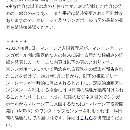
●主な内容は以下の表のとおりです。表に記載した内容は発
表の一部分のみであり、また手続は随時変更される可能性が
ありますので、
マレーシア及びシンガポール当局の最新の発
表を随時御確認ください
。
＋＋＋＋＋
●2020年8月1日、マレーシア入国管理局が、マレーシア・シ
ンガポール間の限定的な人の往来に関する新たな枠組みの詳
細を発表しました。主な内容は以下の表のとおりです。
※シンガポールにおいて懸念される変異株の伝染が報告され
たことを受けて、2021年5月13日から、以下の
相互グリー
ン・レーンが一時的に停止
されるとともに、
定期的通勤アレ
ンジメントを利用する場合には14日間の隔離が義務付け
られ
ることとなりました。 なお、短期のビジネス目的でシンガ
ポールからマレーシアに入国するためにはマレーシア投資開
発庁（MIDA）のワンストップセンターを利用すれば、14日
間の隔離なしで入国可能です。詳細は
こちら
を御確認くださ
い。