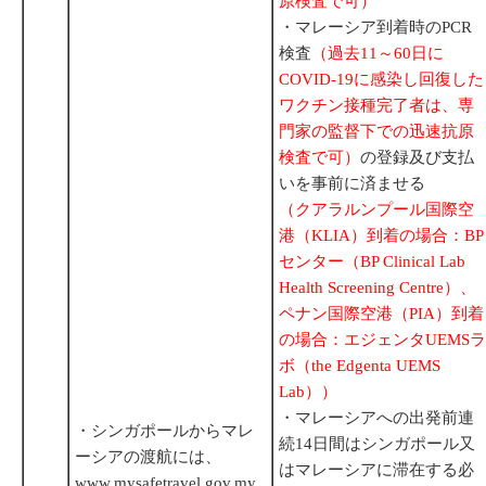
原検査で可）
・マレーシア到着時のPCR
検査
（過去11～60日に
COVID-19に感染し回復した
ワクチン接種完了者は、専
門家の監督下での迅速抗原
検査で可）
の登録及び支払
いを事前に済ませる
（クアラルンプール国際空
港（KLIA）到着の場合：BP
センター（BP Clinical Lab
Health Screening Centre）、
ペナン国際空港（PIA）到着
の場合：エジェンタUEMSラ
ボ（the Edgenta UEMS
Lab））
・マレーシアへの出発前連
・シンガポールからマレ
続14日間はシンガポール又
ーシアの渡航には、
はマレーシアに滞在する必
www.mysafetravel.gov.my