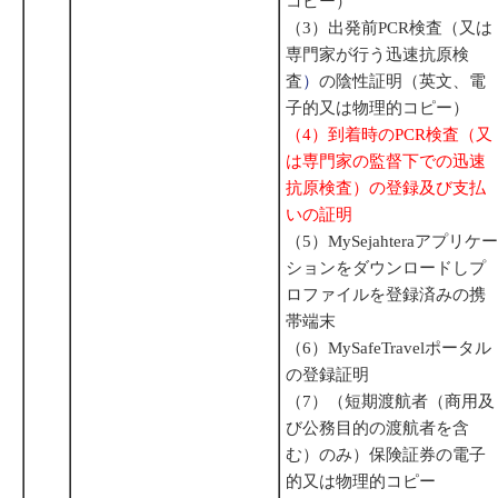
コピー）
（3）出発前PCR検査（又は
専門家が行う迅速抗原検
査
）
の陰性証明（英文、電
子的又は物理的コピー）
（4）到着時のPCR検査（又
は専門家の監督下での迅速
抗原検査）の登録及び支払
いの証明
（5）MySejahteraアプリケー
ションをダウンロードしプ
ロファイルを登録済みの携
帯端末
（6）MySafeTravelポータル
の登録証明
（7）（短期渡航者（商用及
び公務目的の渡航者を含
む）のみ）保険証券の電子
的又は物理的コピー