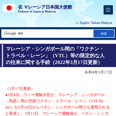
在 マレーシア日本国大使館
Embassy of Japan in Malaysia
English
/
Bahasa Malaysia
検索
マレーシア・シンガポール間の「ワクチン・
トラベル・レーン」（VTL）等の限定的な人
の往来に関する手続（2022年3月17日更新）
令和4年3月17日
（3月17日更新）
●3月4日、ウィー運輸大臣が、マレーシア・シンガポール
（馬星）間の空路ワクチン・トラベル・レーン（VTL By
Air）が3月16日からペナン・シンガポール間でも運用される
と発表し、3月13日、マレーシア運輸省が、ペナン・シンガ