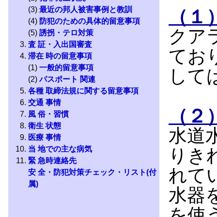
(3)
最近の邦人被害事例と教訓
（１
(4)
防犯のための具体的留意事項
クア
(5)
誘拐・テロ対策
査 証・入出国審査
てお
滞在 時の留意事項
(1)
一般的留意事項
して
(2)
パスポート 関連
各種 取締法規に関する留意事項
交通 事情
（２
風 俗・習慣
衛生 状態
水道
医療 事情
当 地での主な病気
りき
緊 急時連絡先
れて
安 全・防犯対策チェック・リスト(付
属)
水器
を使