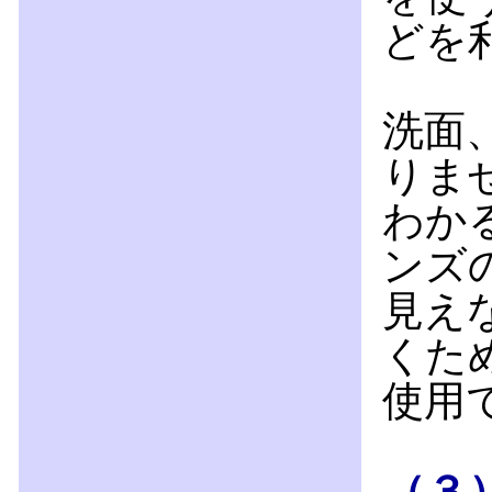
どを
洗面
りま
わか
ンズ
見え
くた
使用
（３