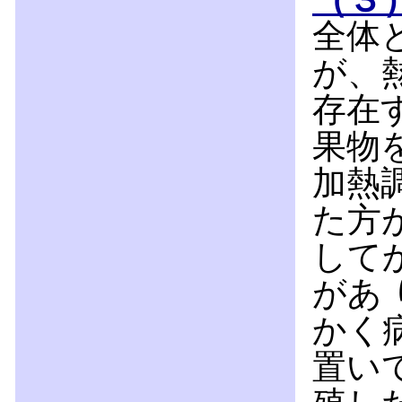
全体
が、
存在
果物
加熱
た方
して
があ
かく
置い