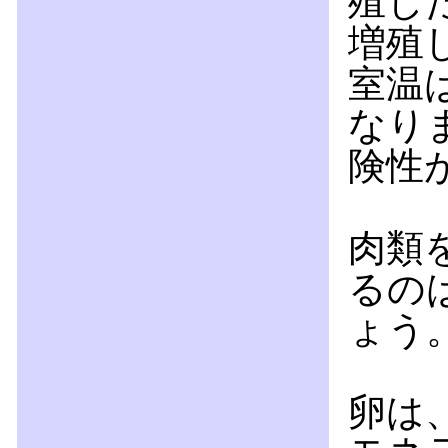
殖し
増殖
室温
なり
険性
肉類
るの
ょう
卵は