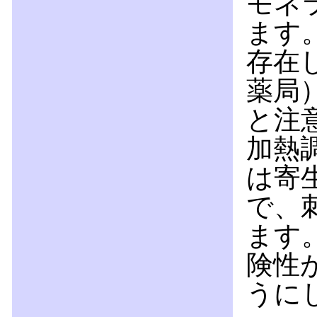
モネ
ます
存在
薬局
と注
加熱
は寄
で、
ます
険性
うに