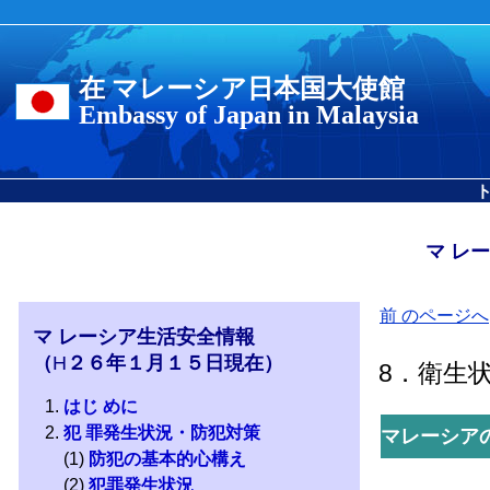
在 マレーシア日本国大使館
Embassy of Japan in Malaysia
マ レ
前 のページへ
マ レーシア生活安全情報
（
H
２６年１月１５日現在）
8．衛生
はじ めに
犯 罪発生状況・防犯対策
マレーシア
(1)
防犯の基本的心構え
(2)
犯罪発生状況