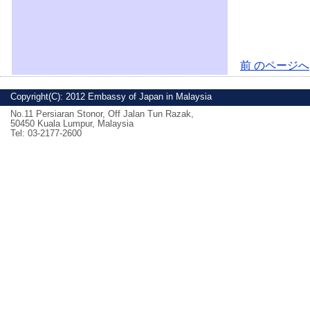
前 のページへ
Copyright(C): 2012 Embassy of Japan in Malaysia
No.11 Persiaran Stonor, Off Jalan Tun Razak,
50450 Kuala Lumpur, Malaysia
Tel: 03-2177-2600