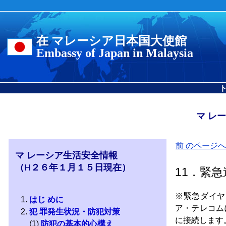
在 マレーシア日本国大使館
Embassy of Japan in Malaysia
マ レ
前 のページへ
マ レーシア生活安全情報
（
H
２６年１月１５日現在）
11．緊
※緊急ダイヤ
はじ めに
ア・テレコム
犯 罪発生状況・防犯対策
に接続します
(1)
防犯の基本的心構え