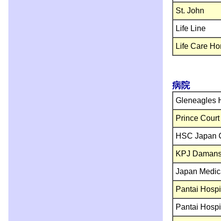
St. John
Life Line
Life Care H
病院
Gleneagles 
Prince Court
HSC Japan C
KPJ Damansa
Japan Medica
Pantai Hospi
Pantai Hospi