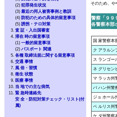
そのため、や
(2)
犯罪発生状況
(3)
最近の邦人被害事例と教訓
(4)
防犯のための具体的留意事項
警察「９９
(5)
誘拐・テロ対策
各警察本部
査 証・入出国審査
滞在 時の留意事項
国 家警察本
(1)
一般的留意事項
(2)
パスポート 関連
ク アラルン
各種 取締法規に関する留意事項
ス ランゴー
交通 事情
風 俗・習慣
ネ グリセン
衛生 状態
マ ラッカ州
医療 事情
当 地での主な病気
パ ハン州警
緊 急時連絡先
ジョ ホール
安 全・防犯対策チェック・リスト(付
属)
ペ ルリス州
ケ ダ州警察