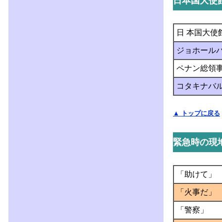
日本国大使
日 本国大使
ジョホール
ペナン総領
コタキナバ
▲ トップに戻る
緊急時の現
「助けて」
「火事だ」
「警察」