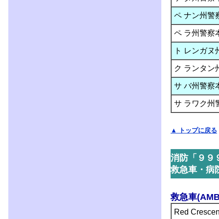
ペ ナン州警
ペ ラ州警察
ト レンガヌ
ク ランタン
サ バ州警察
サ ラワク州
▲ トップに戻る
消防「９９
救急車・病
救急車(AMB
Red Crescen